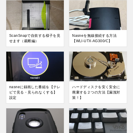
ScanSnapで自炊する様子を見
Nasneを無線接続する方法
せます（裁断編）
【WLI-UTX-AG300/C】
nasneに録画した番組を【テレ
ハードディスクを安く安全に
ビで見る・見られなくする】
廃棄する２つの方法【漏洩対
設定
策！】