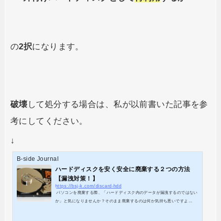
の
2択
になります。
破壊
して処分する場合は、私が以前書いた記事を参
考にしてください。
↓
B-side Journal
ハードディスクを安く安全に廃棄する２つの方法
【漏洩対策！】
https://bsj-k.com/discard-hdd
パソコンを廃棄する際、「ハードディスク内のデータが漏洩するのではない
か」と気になりませんか？そのまま廃棄するのは何か気持ち悪いですよ
ね。 実は、ハードディスクをフォーマットしてもデータは完全に消えていま
せん。故障して読み込めなくなったハードディスクも、業者に依頼すればデ