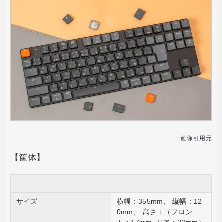
画像引用元
【筐体】
サイズ
横幅：355mm, 縦幅：12
0mm, 高さ：（フロン
ト：17mm, リア：22mm）