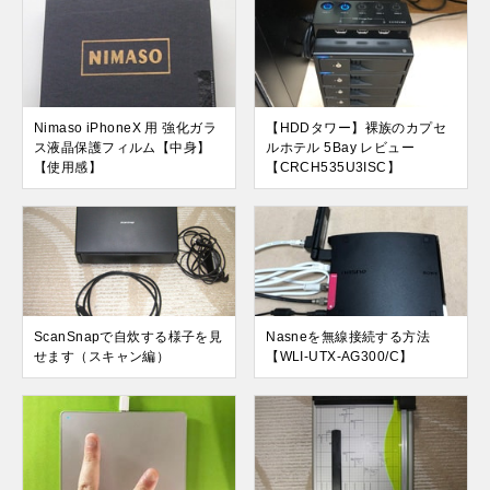
Nimaso iPhoneX 用 強化ガラ
【HDDタワー】裸族のカプセ
ス液晶保護フィルム【中身】
ルホテル 5Bay レビュー
【使用感】
【CRCH535U3ISC】
ScanSnapで自炊する様子を見
Nasneを無線接続する方法
せます（スキャン編）
【WLI-UTX-AG300/C】