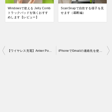
Windowsで使える Jelly Comb
ScanSnapで自炊する様子を見
トラックパッドを強くおすす
せます（裁断編）
めします【レビュー】
投
【ワイヤレス充電】Anker PowerPort Wireless 10【レビュー】
iPhoneでGmailの連絡先を使う方法【グループ分け】
稿
ナ
ビ
ゲ
ー
シ
ョ