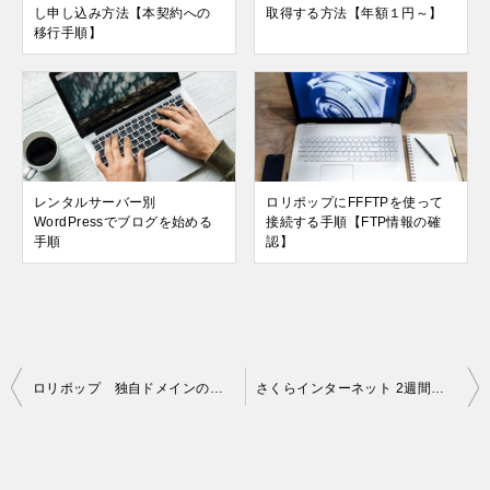
し申し込み方法【本契約への
取得する方法【年額１円～】
移行手順】
レンタルサーバー別
ロリポップにFFFTPを使って
WordPressでブログを始める
接続する手順【FTP情報の確
手順
認】
投
ロリポップ 独自ドメインの追加手順【マルチドメイン】【複数サイト運営】
さくらインターネット 2週間無料お試しの申し込み手順【レンタルサーバー】
稿
ナ