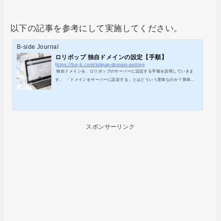
以下の記事を参考にして実施してください。
B-side Journal
ロリポップ 独自ドメインの設定【手順】
https://bsj-k.com/lolipop-domain-setting
独自ドメインを、ロリポップのサーバーに設定する手順を説明していきま
す。 「ドメインをサーバーに設定する」とはどういう意味なのか？簡単に
説明すると、以下の2つの作業を意味します。 ロリポップのサーバー上のフ
ァイル領域に「公開フォルダ」を作成する その「公開フォルダ」と独自ドメ
インを関連付けする WordPressサイトを開設するには、その「公開フォル
ダ」にWordPressをインストールする必要があるのですが、（その方法は、
また別の記事で解説します）今回の作業は、その前段階の準備という事...
スポンサーリンク