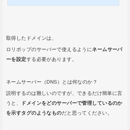
イン名を考える 複数のドメイン名と値段を検討する 「登録期間」と「Whoi
s情報公開」を指定する 個人情報の入力 ドメインを購入する この流れで説明
していきます。お名前.comで独自ドメインを取得する方法まず初めに、のト
ップページを開いてください。 以下のようなトップペー...
取得したドメインは、
ロリポップのサーバーで使えるように
ネームサーバ
ーを設定
する必要があります。
ネームサーバー（DNS）とは何なのか？
説明するのは難しいのですが、できるだけ簡単に言
うと、
ドメインをどのサーバーで管理しているのか
を示すタグのようなもの
だと思ってください。