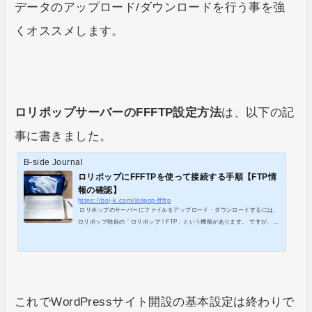
データのアップロード/ダウンロードを行う事を強
くオススメします。
ロリポップサーバーのFFFTP設定方法
は、以下の記
事に書きました。
B-side Journal
ロリポップにFFFTPを使って接続する手順【FTP情
報の確認】
https://bsj-k.com/lolipop-ffftp
ロリポップのサーバーにファイルをアップロード・ダウンロードするには、
ロリポップ独自の「ロリポップ！FTP」という機能があります。 ですが、こ
の機能はあくまで簡易的なものである印象が強いです。複数ファイルを一括
でアップロードしたり、フォルダごとアップロードするにはFFFTPという専
用のFTPツールを使うことをオススメします。 FFFTPを使うには、事前に
契約しているロリポップサーバーのFTP情報を確認する必要があります。以
下の順番で説明していきます。 FTP情報の確認手順 FFFTPにFTP情報を...
これでWordPressサイト開設の基本設定は終わりで