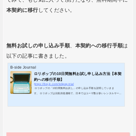
本契約に移行
してください。
無料お試しの申し込み手順
、
本契約への移行手順
は
以下の記事に書きました。
B-side Journal
ロリポップの10日間無料お試し申し込み方法【本契
約への移行手順】
https://bsj-k.com/lolipop-trial
ロリポップの「10日間無料お試し」の申し込み手順を説明していきま
す。 ロリポップは比較的低価格で、日本ではユーザ数が多いレンタルサーバ
ーになります。プランごとの特徴を軽くまとめたので、無料お試し申し込み
前の参考にしてください。 【ロリポップ・プラン】 エコノミーライトスタ
ンダードエンタープライズ月額100円250円～500円～2000円～初期費用1500
円1500円1500円1500円ディスク容量10GB50GB120GB400GB転送量40日/日6
0日/日100日/日無制限共有SSL無し有り有り有り独自ドメイン20個50個100個
無制...