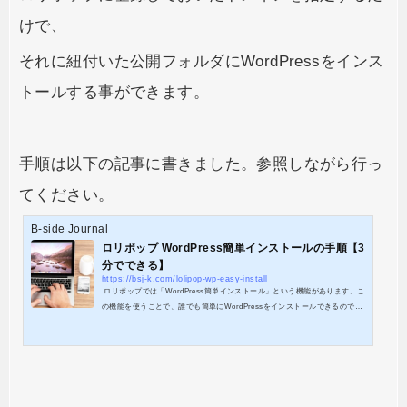
けで、
それに紐付いた公開フォルダにWordPressをインス
トールする事ができます。
手順は以下の記事に書きました。参照しながら行っ
てください。
B-side Journal
ロリポップ WordPress簡単インストールの手順【3
分でできる】
https://bsj-k.com/lolipop-wp-easy-install
ロリポップでは「WordPress簡単インストール」という機能があります。こ
の機能を使うことで、誰でも簡単にWordPressをインストールできるのです
が、その前に以下の3つの作業を終えている必要があります。 独自ドメイン
を取得 取得したドメインにロリポップのDNSを設定 ロリポップサーバーに
ドメインを設定 まだ終えていない方は以下の記事を参考にして実施しておい
てください。 ロリポップ WordPress簡単インストールの手順まず、のサイ
トにログインして、ユーザー専用ページを開きます。サイドバーの...