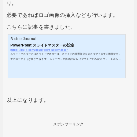
り。
必要であればロゴ画像の挿入なども行います。
こちらに記事を書きました。
B-side Journal
PowerPoint スライドマスターの設定
https://bsj-k.com/powerpoint-slidemaster
スライドマスターとはスライドマスターは、スライドの共通部分をカスタマイズする機能です。
主に以下のような事ができます。 レイアウトの共通設定 レイアウトごとの設定 プレースホルダ
ーごとの設定スライドマスターを開くリボンのタブからを開きます。 リボンのタブの横にタブが
表示されていれば、スライドマスターが開かれている状態です。スライドマスターを閉じる時
は、をクリックして閉じてください。 スライドマスターの説明サムネイルの一番左上にあるのが
「スライドマスター」です。その下にたくさんぶら...
以上になります。
スポンサーリンク