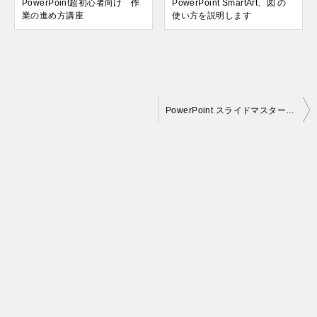
PowerPoint超初心者向け 作
PowerPoint SmartArt、図 の
業の進め方講座
使い方を説明します
投
PowerPoint スライドマスターの設定
稿
ナ
ビ
ゲ
ー
シ
ョ
ン